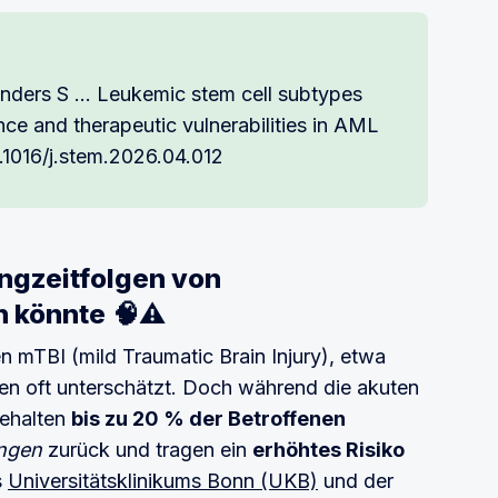
ders S ... Leukemic stem cell subtypes
nce and therapeutic vulnerabilities in AML
0.1016/j.stem.2026.04.012
angzeitfolgen von
n könnte
🧠⚠️
n mTBI (mild Traumatic Brain Injury), etwa
den oft unterschätzt. Doch während die akuten
behalten
bis zu 20 % der Betroffenen
ungen
zurück und tragen ein
erhöhtes Risiko
s
Universitätsklinikums Bonn (UKB)
und der