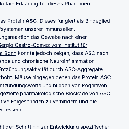
ekulare Erklärung für dieses Phänomen.
das Protein
ASC
. Dieses fungiert als Bindeglied
fsystemen unserer Immunzellen.
ungsreaktion das Gewebe nach einer
Sergio Castro-Gomez vom Institut für
um Bonn
konnte jedoch zeigen, dass ASC nach
ßende und chronische Neuroinflammation
 Entzündungsaktivität durch ASC-Aggregate
rhöht. Mäuse hingegen denen das Protein ASC
e Entzündungswerte und blieben von kognitiven
e gezielte pharmakologische Blockade von ASC
ative Folgeschäden zu verhindern und die
erbessern.
tigen Schritt hin zur Entwicklung spezifischer