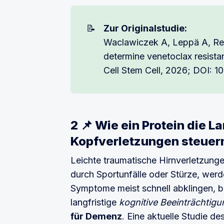
📝
Zur Originalstudie:
Waclawiczek A, Leppä A, Ren
determine venetoclax resista
Cell Stem Cell, 2026; DOI: 1
2 📌 Wie ein Protein die L
Kopfverletzungen steuer
Leichte traumatische Hirnverletzunge
durch Sportunfälle oder Stürze, wer
Symptome meist schnell abklingen, 
langfristige
kognitive Beeinträchtig
für Demenz
. Eine aktuelle Studie de