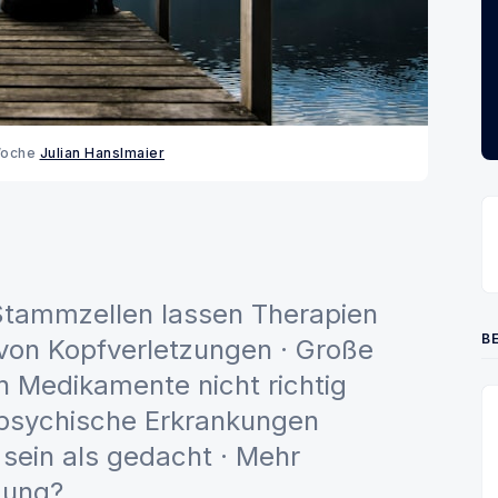
Woche 
Julian Hanslmaier
Stammzellen lassen Therapien
BE
 von Kopfverletzungen · Große
n Medikamente nicht richtig
 psychische Erkrankungen
sein als gedacht · Mehr
mung?