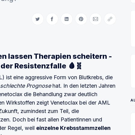
Auf Twitter teilen
Auf Facebook teilen
Auf LinkedIn teilen
Auf Pinterest teilen
Per E-Mail teilen
Link kopiere
n lassen Therapien scheitern -
der Resistenzfalle
🩸🧬
 ist eine aggressive Form von Blutkrebs, die
schlechte Prognose
hat. In den letzten Jahren
enetoclax die Behandlung zwar deutlich
A
en Wirkstoffen zeigt Venetoclax bei der AML
Zukunft, zumindest zum Teil, die
en. Doch bei fast allen Patientinnen und
der Regel, weil
einzelne Krebsstammzellen