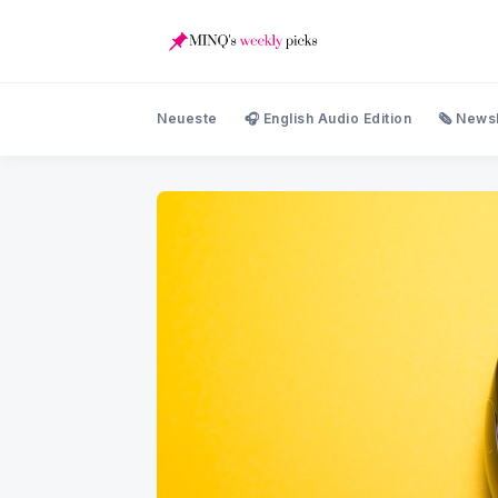
Neueste
🎧 English Audio Edition
🗞️ News