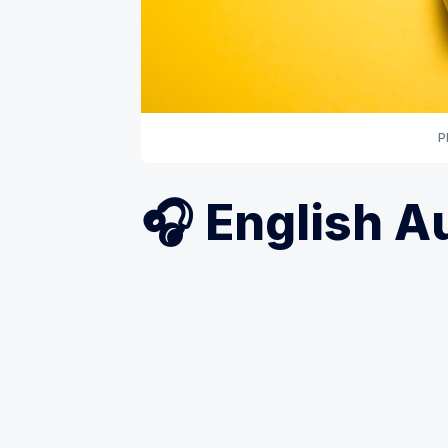
P
🎧 English A