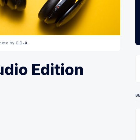
hoto by 
C D-X
udio Edition
BE