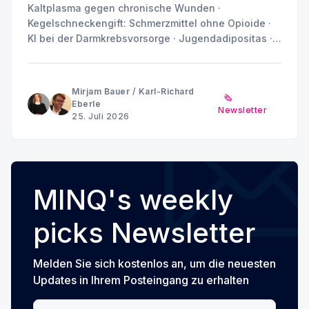
Kaltplasma gegen chronische Wunden ·
Kegelschneckengift: Schmerzmittel ohne Opioide ·
KI bei der Darmkrebsvorsorge · Jugendadipositas ·
Depression und Angst: Warum das Gehirn kein
einheitliches Muster zeigt
Mirjam Bauer
/
Karl-Richard
🗞️
Eberle
Newsletter
25. Juli 2026
MINQ's weekly
picks Newsletter
Melden Sie sich kostenlos an, um die neuesten
Updates in Ihrem Posteingang zu erhalten
Ihre E-Mail-Adresse