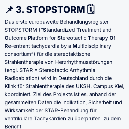
📌 3. STOPSTORM 🗓
Das erste europaweite Behandlungsregister
STOPSTORM
(“
S
tandardized
T
reatment and
O
utcome
P
latform for
S
tereotactic
T
herapy
O
f
R
e-entrant tachycardia by a
M
ultidisciplinary
consortium”) für die stereotaktische
Strahlentherapie von Herzrhythmusstörungen
(engl. STAR = Stereotactic Arrhythmia
Radioablation) wird in Deutschland durch die
Klink für Strahlentherapie des UKSH, Campus Kiel,
koordiniert. Ziel des Projekts ist es, anhand der
gesammelten Daten die Indikation, Sicherheit und
Wirksamkeit der STAR-Behandlung für
ventrikuläre Tachykardien zu überprüfen.
zu dem
Bericht