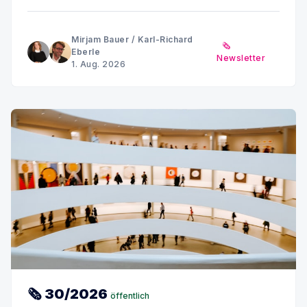
Placebo ist nicht gleich Placebo · Können
Stoffwechselprodukte Diabetes und Nierenschäden
antreiben? · Sommerpause MINQ's Weekly Picks bis
Mirjam Bauer
/
Karl-Richard
🗞️
Anfang September
Eberle
Newsletter
1. Aug. 2026
🗞 30/2026
öffentlich