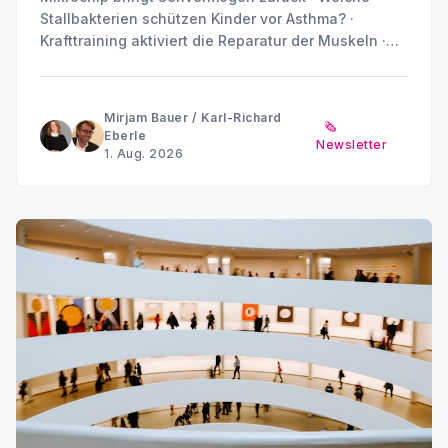
Stallbakterien schützen Kinder vor Asthma? ·
Krafttraining aktiviert die Reparatur der Muskeln ·
Placebo ist nicht gleich Placebo · Können
Stoffwechselprodukte Diabetes und Nierenschäden
antreiben? · Sommerpause MINQ's Weekly Picks bis
Mirjam Bauer
/
Karl-Richard
🗞️
Anfang September
Eberle
Newsletter
1. Aug. 2026