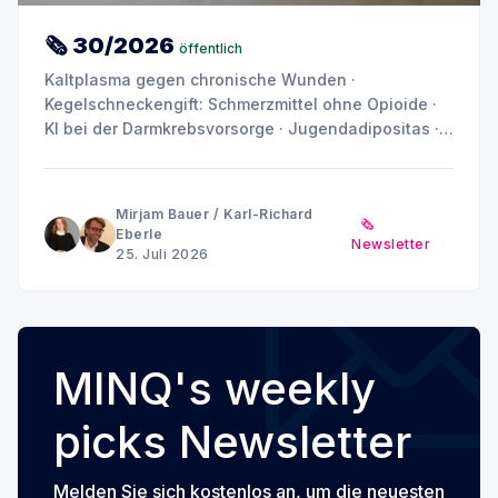
🗞 30/2026
öffentlich
Kaltplasma gegen chronische Wunden ·
Kegelschneckengift: Schmerzmittel ohne Opioide ·
KI bei der Darmkrebsvorsorge · Jugendadipositas ·
Depression und Angst: Warum das Gehirn kein
einheitliches Muster zeigt
Mirjam Bauer
/
Karl-Richard
🗞️
Eberle
Newsletter
25. Juli 2026
MINQ's weekly
picks Newsletter
Melden Sie sich kostenlos an, um die neuesten