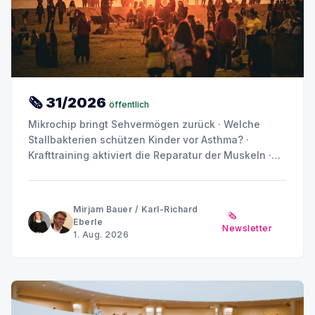
🗞 31/2026
öffentlich
Mikrochip bringt Sehvermögen zurück · Welche
Stallbakterien schützen Kinder vor Asthma? ·
Krafttraining aktiviert die Reparatur der Muskeln ·
Placebo ist nicht gleich Placebo · Können
Stoffwechselprodukte Diabetes und Nierenschäden
antreiben? · Sommerpause MINQ's Weekly Picks bis
Mirjam Bauer
/
Karl-Richard
🗞️
Anfang September
Eberle
Newsletter
1. Aug. 2026