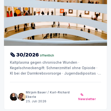
🗞 30/2026
öffentlich
Kaltplasma gegen chronische Wunden ·
Kegelschneckengift: Schmerzmittel ohne Opioide ·
KI bei der Darmkrebsvorsorge · Jugendadipositas ·
Depression und Angst: Warum das Gehirn kein
einheitliches Muster zeigt
Mirjam Bauer
/
Karl-Richard
🗞️
Eberle
Newsletter
25. Juli 2026