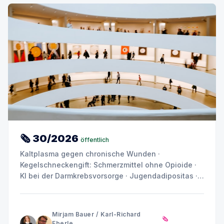
🗞 30/2026
öffentlich
Kaltplasma gegen chronische Wunden ·
Kegelschneckengift: Schmerzmittel ohne Opioide ·
KI bei der Darmkrebsvorsorge · Jugendadipositas ·
Depression und Angst: Warum das Gehirn kein
einheitliches Muster zeigt
Mirjam Bauer
/
Karl-Richard
🗞️
Eberle