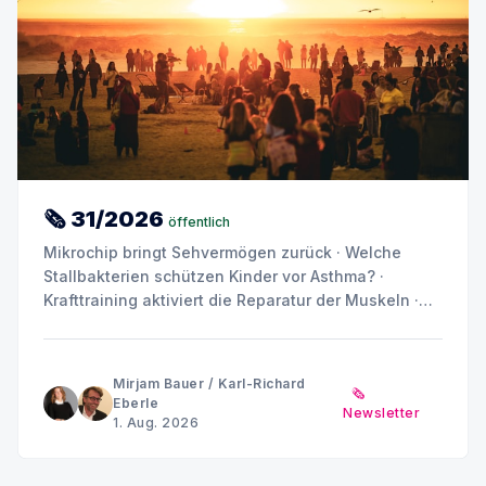
🗞 31/2026
öffentlich
Mikrochip bringt Sehvermögen zurück · Welche
Stallbakterien schützen Kinder vor Asthma? ·
Krafttraining aktiviert die Reparatur der Muskeln ·
Placebo ist nicht gleich Placebo · Können
Stoffwechselprodukte Diabetes und Nierenschäden
antreiben? · Sommerpause MINQ's Weekly Picks bis
Mirjam Bauer
/
Karl-Richard
🗞️
Anfang September
Eberle
Newsletter
1. Aug. 2026