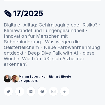
🗞 17/2025
Digitaler Alltag: Gehirnjogging oder Risiko? ·
Klimawandel und Lungengesundheit ·
Innovation für Menschen mit
Sehbehinderung · Was wiegen die
Geisterteilchen? · Neue Farbwahrnehmung
entdeckt · Deep Dive Talk with AI - diese
Woche: Wie früh läßt sich Alzheimer
erkennen?
Mirjam Bauer
/
Karl-Richard Eberle
26. Apr. 2025
Auf Twitter teilen
Auf Facebook teilen
Auf LinkedIn teilen
Auf Pinterest teilen
Per E-Mail teilen
Link kopieren