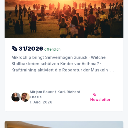
🗞 31/2026
öffentlich
Mikrochip bringt Sehvermögen zurück · Welche
Stallbakterien schützen Kinder vor Asthma? ·
Krafttraining aktiviert die Reparatur der Muskeln ·
Placebo ist nicht gleich Placebo · Können
Stoffwechselprodukte Diabetes und Nierenschäden
antreiben? · Sommerpause MINQ's Weekly Picks bis
Mirjam Bauer
/
Karl-Richard
🗞️
Anfang September
Eberle
Newsletter
1. Aug. 2026