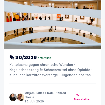
🗞 30/2026
öffentlich
Kaltplasma gegen chronische Wunden ·
Kegelschneckengift: Schmerzmittel ohne Opioide ·
KI bei der Darmkrebsvorsorge · Jugendadipositas ·
Depression und Angst: Warum das Gehirn kein
einheitliches Muster zeigt
Mirjam Bauer
/
Karl-Richard
🗞️
Eberle
Newsletter
25. Juli 2026