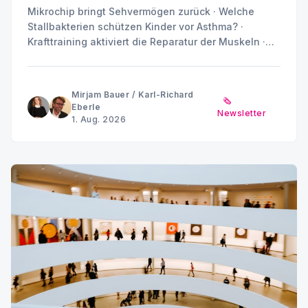
Mikrochip bringt Sehvermögen zurück · Welche
Stallbakterien schützen Kinder vor Asthma? ·
Krafttraining aktiviert die Reparatur der Muskeln ·
Placebo ist nicht gleich Placebo · Können
Stoffwechselprodukte Diabetes und Nierenschäden
antreiben? · Sommerpause MINQ's Weekly Picks bis
Mirjam Bauer
/
Karl-Richard
🗞️
Anfang September
Eberle
Newsletter
1. Aug. 2026