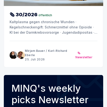
🗞 30/2026
öffentlich
Kaltplasma gegen chronische Wunden ·
Kegelschneckengift: Schmerzmittel ohne Opioide ·
KI bei der Darmkrebsvorsorge · Jugendadipositas ·
Depression und Angst: Warum das Gehirn kein
einheitliches Muster zeigt
Mirjam Bauer
/
Karl-Richard
🗞️
Eberle
Newsletter
25. Juli 2026
MINQ's weekly
picks Newsletter