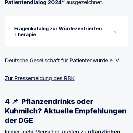
Patientendialog 2024“
ausgezeichnet.
Fragenkatalog zur Würdezentrierten 
Therapie
Erzählen Sie mir ein wenig aus Ihrer 
Lebensgeschichte; insbesondere über die 
Deutsche Gesellschaft für Patientenwürde e. V.
Zeiten, die Sie am besten in Erinnerung haben 
oder die für Sie am wichtigsten sind.
Zur Pressemeldung des RBK
Wann haben Sie sich besonders lebendig 
gefühlt?
4 📌 Pflanzendrinks oder
Was sind die wichtigsten Aufgabenbereiche, 
Kuhmilch? Aktuelle Empfehlungen
die Sie in Ihrem Leben eingenommen haben 
(Rollen in der Familie, im Beruf, im Sozialleben 
der DGE
etc.)?
Immer mehr Menschen greifen zu
pflanzlichen