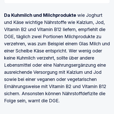
Pflanzendrinks liefern in der Regel 
weniger 
gesättigte Fettsäuren und kein Cholesterol
.
Da Kuhmilch und Milchprodukte
wie Joghurt
und Käse wichtige Nährstoffe wie Kalzium, Jod,
Milchalternativen aus Samen und Nüssen 
Vitamin B2 und Vitamin B12 liefern, empfiehlt die
enthalten 
mehr ungesättigte Fettsäuren
.
DGE, täglich zwei Portionen Milchprodukte zu
Der 
Proteingehalt
 ist mit Ausnahme von 
verzehren, was zum Beispiel einem Glas Milch und
Sojaerzeugnissen 
geringer
.
einer Scheibe Käse entspricht. Wer wenig oder
In Pflanzendrinks aus Getreide wie Hafer oder 
keine Kuhmilch verzehrt, sollte über andere
Reis sind 
mehr Kohlenhydrate
 enthalten.
Lebensmittel oder eine Nahrungsergänzung eine
Je nach Rohstoff kommen 
ausreichende Versorgung mit Kalzium und Jod
gesundheitsfördernde Ballaststoffe und 
sowie bei einer veganen oder vegetarischen
sekundäre Pflanzenstoffe wie Phenole
 hinzu, 
Ernährungsweise mit Vitamin B2 und Vitamin B12
die in Milch nicht enthalten sind.
sichern. Ansonsten können Nährstoffdefizite die
Manche Inhaltsstoffe wie Phytate können 
Folge sein, warnt die DGE.
allerdings die Bioverfügbarkeit von 
Nährstoffen einschränken, also die, die der 