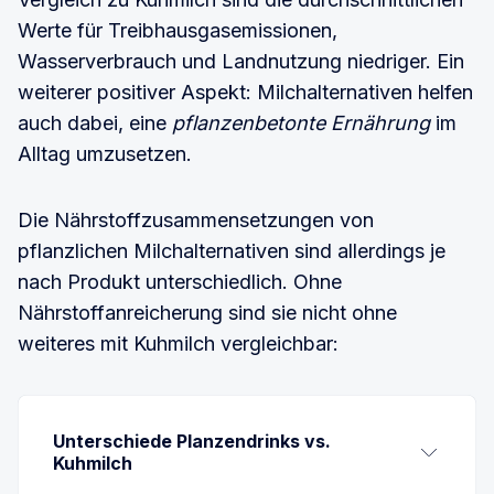
anderen Menschen) leiten können, würden Sie 
Werte für Treibhausgasemissionen,
gerne weitergeben?
Wasserverbrauch und Landnutzung niedriger. Ein
Gibt es konkrete Empfehlungen, die Sie Ihrer 
weiterer positiver Aspekt: Milchalternativen helfen
Familie mitgeben möchten, um sie für die 
auch dabei, eine
pflanzenbetonte Ernährung
im
Zukunft vorzubereiten?
Alltag umzusetzen.
Gibt es speziell für dieses Dokument noch 
etwas, das Sie hier mit aufnehmen wollen?
Die Nährstoffzusammensetzungen von
Quelle: 
patientenwuerde.de
pflanzlichen Milchalternativen sind allerdings je
nach Produkt unterschiedlich. Ohne
Nährstoffanreicherung sind sie nicht ohne
weiteres mit Kuhmilch vergleichbar:
Unterschiede Planzendrinks vs. 
Kuhmilch