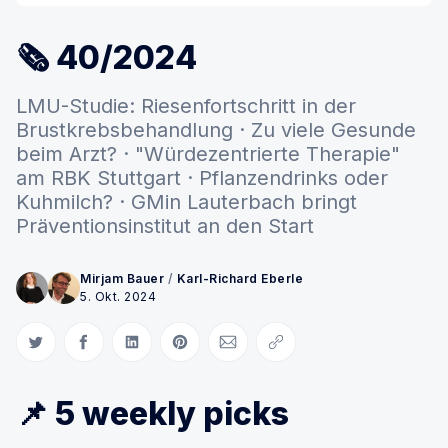
🗞 40/2024
LMU-Studie: Riesenfortschritt in der
Brustkrebsbehandlung · Zu viele Gesunde
beim Arzt? · "Würdezentrierte Therapie"
am RBK Stuttgart · Pflanzendrinks oder
Kuhmilch? · GMin Lauterbach bringt
Präventionsinstitut an den Start
Mirjam Bauer
/
Karl-Richard Eberle
5. Okt. 2024
Auf Twitter teilen
Auf Facebook teilen
Auf LinkedIn teilen
Auf Pinterest teilen
Per E-Mail teilen
Link kopieren
📌 5 weekly picks