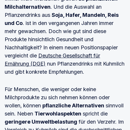
Warum waren Ihnen diese Aufgaben wichtig 
Milchalternativen
. Und die Auswahl an
und was haben Sie Ihrer Meinung nach darin 
Pflanzendrinks aus
Soja, Hafer, Mandeln, Reis
erreicht?
und Co
. ist in den vergangenen Jahren immer
Was sind Ihre wichtigsten Leistungen, worauf 
mehr gewachsen. Doch wie gut sind diese
sind Sie besonders stolz?
Produkte hinsichtlich Gesundheit und
Gibt es etwas, von dem Sie merken, dass es 
Nachhaltigkeit? In einem neuen Positionspapier
gegenüber Ihren Lieben noch ausgesprochen 
vergleicht die
Deutsche Gesellschaft für
werden will?
Ernährung (DGE)
nun Pflanzendrinks mit Kuhmilch
Oder etwas, das Sie gern noch einmal sagen 
und gibt konkrete Empfehlungen.
möchten?
Was sind Ihre Hoffnungen und Wünsche für 
Für Menschen, die weniger oder keine
die Menschen, die Ihnen am Herzen liegen?
Milchprodukte zu sich nehmen können oder
Was haben Sie über das Leben gelernt, das 
wollen, können
pflanzliche Alternativen
sinnvoll
Sie gern an andere weitergeben möchten?
sein. Neben
Tierwohlaspekten
spricht die
Welchen Rat oder welche Worte, die Ihre/n … 
geringere Umweltbelastung
für den Verzehr. Im
(Tochter, Sohn, Ehemann, Ehefrau, Eltern, 
Vergleich zu Kuhmilch sind die durchschnittlichen