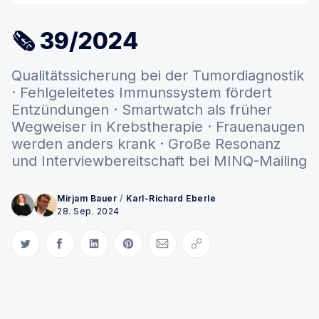
🗞 39/2024
Qualitätssicherung bei der Tumordiagnostik
· Fehlgeleitetes Immunssystem fördert
Entzündungen · Smartwatch als früher
Wegweiser in Krebstherapie · Frauenaugen
werden anders krank · Große Resonanz
und Interviewbereitschaft bei MINQ-Mailing
Mirjam Bauer
/
Karl-Richard Eberle
28. Sep. 2024
Auf Twitter teilen
Auf Facebook teilen
Auf LinkedIn teilen
Auf Pinterest teilen
Per E-Mail teilen
Link kopieren