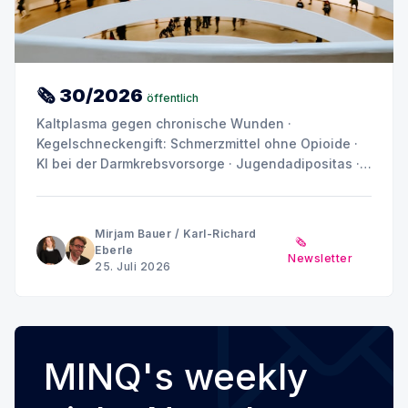
🗞 30/2026
öffentlich
Kaltplasma gegen chronische Wunden ·
Kegelschneckengift: Schmerzmittel ohne Opioide ·
KI bei der Darmkrebsvorsorge · Jugendadipositas ·
Depression und Angst: Warum das Gehirn kein
einheitliches Muster zeigt
Mirjam Bauer
/
Karl-Richard
🗞️
Eberle
Newsletter
25. Juli 2026
MINQ's weekly