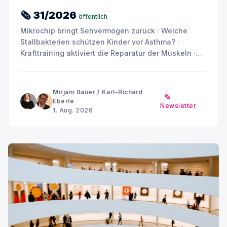
🗞 31/2026
öffentlich
Mikrochip bringt Sehvermögen zurück · Welche
Stallbakterien schützen Kinder vor Asthma? ·
Krafttraining aktiviert die Reparatur der Muskeln ·
Placebo ist nicht gleich Placebo · Können
Stoffwechselprodukte Diabetes und Nierenschäden
antreiben? · Sommerpause MINQ's Weekly Picks bis
Mirjam Bauer
/
Karl-Richard
🗞️
Anfang September
Eberle
Newsletter
1. Aug. 2026