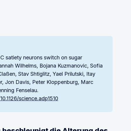
 satiety neurons switch on sugar
Hannah Wilhelms, Bojana Kuzmanovic, Sofia
ßen, Stav Shtiglitz, Yael Prilutski, Itay
ffer, Jon Davis, Peter Kloppenburg, Marc
enning Fenselau.
/10.1126/science.adp1510
s beschleunigt die Alterung des