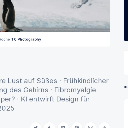
Woche 
TC Photography
e Lust auf Süßes · Frühkindlicher
BE
ng des Gehirns · Fibromyalgie
er? · KI entwirft Design für
 2025