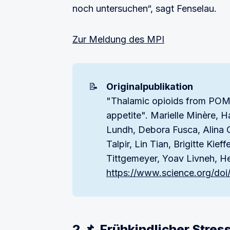
noch untersuchen“, sagt Fenselau.
Zur Meldung des MPI
📝
Originalpublikation
"Thalamic opioids from POMC
appetite". Marielle Minère, 
Lundh, Debora Fusca, Alina Cla
Talpir, Lin Tian, Brigitte Kie
Tittgemeyer, Yoav Livneh, H
https://www.science.org/doi
2 📌 Frühkindlicher Stres