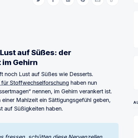
Auf Twitter teilen
Auf Facebook teilen
Auf LinkedIn teilen
Auf Pinterest teilen
Per E-Mail teilen
Link kopiere
e Lust auf Süßes: der
 im Gehirn
ft noch Lust auf Süßes wie Desserts.
 für Stoffwechselforschung
haben nun
sertmagen“ nennen, im Gehirn verankert ist.
 einer Mahlzeit ein Sättigungsgefühl geben,
A
st auf Süßigkeiten haben.
 fressen, schütten diese Nervenzellen 