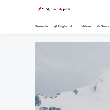
Neueste
🎧 English Audio Edition
🗞️ News