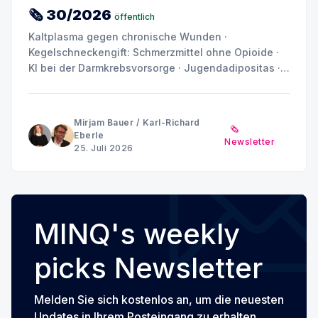
🗞 30/2026
öffentlich
Kaltplasma gegen chronische Wunden ·
Kegelschneckengift: Schmerzmittel ohne Opioide ·
KI bei der Darmkrebsvorsorge · Jugendadipositas ·
Depression und Angst: Warum das Gehirn kein
einheitliches Muster zeigt
Mirjam Bauer
/
Karl-Richard
🗞️
Eberle
Newsletter
25. Juli 2026
MINQ's weekly
picks Newsletter
Melden Sie sich kostenlos an, um die neuesten
Updates in Ihrem Posteingang zu erhalten