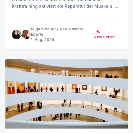
Krafttraining aktiviert die Reparatur der Muskeln ·
Placebo ist nicht gleich Placebo · Können
Stoffwechselprodukte Diabetes und Nierenschäden
antreiben? · Sommerpause MINQ's Weekly Picks bis
Mirjam Bauer
/
Karl-Richard
🗞️
Anfang September
Eberle
Newsletter
1. Aug. 2026