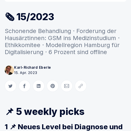
🗞 15/2023
Schonende Behandlung · Forderung der
Hausärztinnen: GSM ins Medizinstudium ·
Ethikkomitee · Modellregion Hamburg für
Digitalisierung · 6 Prozent sind offline
Karl-Richard Eberle
15. Apr. 2023
Auf Twitter teilen
Auf Facebook teilen
Auf LinkedIn teilen
Auf Pinterest teilen
Per E-Mail teilen
Link kopieren
📌 5 weekly picks
1 📌 Neues Level bei Diagnose und