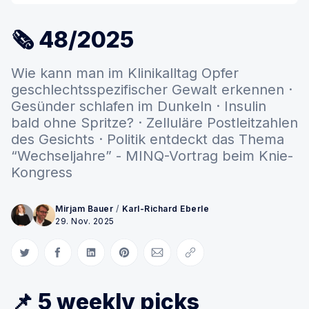
🗞 48/2025
Wie kann man im Klinikalltag Opfer
geschlechtsspezifischer Gewalt erkennen ·
Gesünder schlafen im Dunkeln · Insulin
bald ohne Spritze? · Zelluläre Postleitzahlen
des Gesichts · Politik entdeckt das Thema
“Wechseljahre” - MINQ-Vortrag beim Knie-
Kongress
Mirjam Bauer
/
Karl-Richard Eberle
29. Nov. 2025
Auf Twitter teilen
Auf Facebook teilen
Auf LinkedIn teilen
Auf Pinterest teilen
Per E-Mail teilen
Link kopieren
📌 5 weekly picks